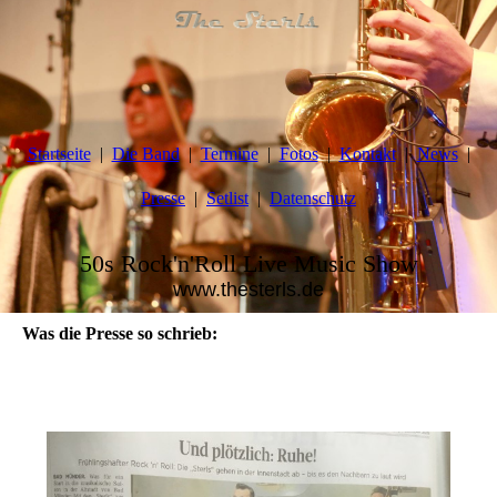
Startseite
Die Band
Termine
Fotos
Kontakt
News
Presse
Setlist
Datenschutz
50s Rock'n'Roll Live Music Show
www.thesterls.de
Was die Presse so schrieb: