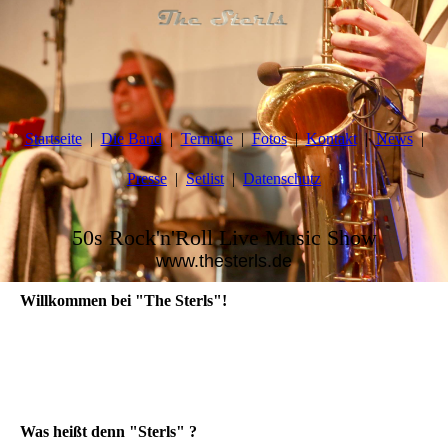
Startseite
Die Band
Termine
Fotos
Kontakt
News
Presse
Setlist
Datenschutz
50s Rock'n'Roll Live Music Show
www.thesterls.de
Willkommen bei "The Sterls"!
Was heißt denn "Sterls" ?