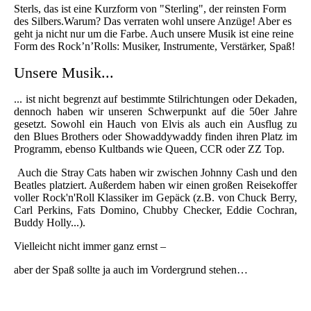
Sterls, das ist eine Kurzform von "Sterling", der reinsten Form
des Silbers.Warum? Das verraten wohl unsere Anzüge! Aber es
geht ja nicht nur um die Farbe. Auch unsere Musik ist eine reine
Form des Rock’n’Rolls: Musiker, Instrumente, Verstärker, Spaß!
Unsere Musik...
... ist nicht begrenzt auf bestimmte Stilrichtungen oder Dekaden,
dennoch haben wir unseren Schwerpunkt auf die 50er Jahre
gesetzt. Sowohl ein Hauch von Elvis als auch ein Ausflug zu
den Blues Brothers oder Showaddywaddy finden ihren Platz im
Programm, ebenso Kultbands wie Queen, CCR oder ZZ Top.
Auch die Stray Cats haben wir zwischen Johnny Cash und den
Beatles platziert. Außerdem haben wir einen großen Reisekoffer
voller Rock'n'Roll Klassiker im Gepäck (z.B. von Chuck Berry,
Carl Perkins, Fats Domino, Chubby Checker, Eddie Cochran,
Buddy Holly...).
Vielleicht nicht immer ganz ernst –
aber der Spaß sollte ja auch im Vordergrund stehen…