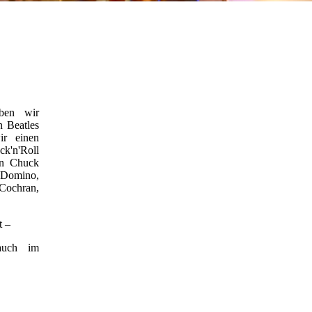
ben wir
 Beatles
ir einen
k'n'Roll
on Chuck
 Domino,
ochran,
t –
auch im