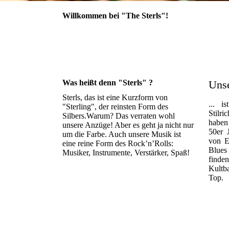
Willkommen bei "The Sterls"!
Was heißt denn "Sterls" ?
Unse
Sterls, das ist eine Kurzform von
... i
"Sterling", der reinsten Form des
Stilr
Silbers.Warum? Das verraten wohl
haben
unsere Anzüge! Aber es geht ja nicht nur
50er 
um die Farbe. Auch unsere Musik ist
von E
eine reine Form des Rock’n’Rolls:
Blues
Musiker, Instrumente, Verstärker, Spaß!
finde
Kult
Top.