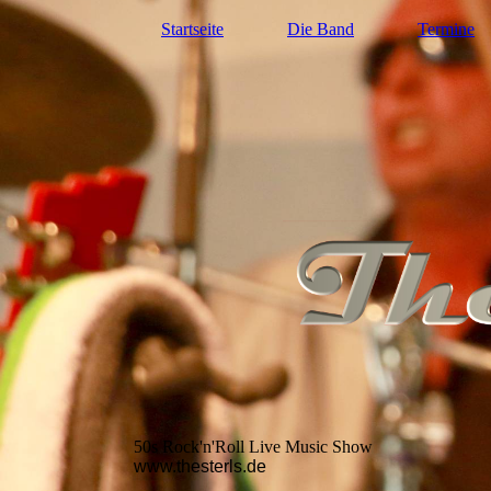
Startseite
Die Band
Termine
50s Rock'n'Roll Live Music Show
www.thesterls.de