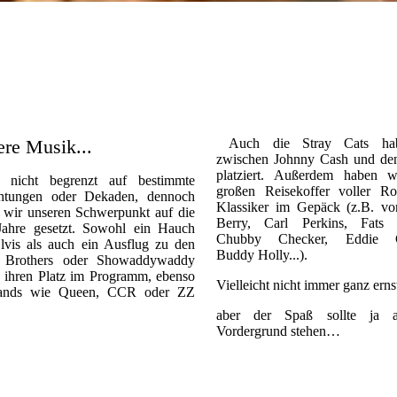
re Musik...
Auch die Stray Cats ha
zwischen Johnny Cash und den
platziert. Außerdem haben w
st nicht begrenzt auf bestimmte
großen Reisekoffer voller Roc
ichtungen oder Dekaden, dennoch
Klassiker im Gepäck (z.B. v
 wir unseren Schwerpunkt auf die
Berry, Carl Perkins, Fats
Jahre gesetzt. Sowohl ein Hauch
Chubby Checker, Eddie C
lvis als auch ein Ausflug zu den
Buddy Holly...).
 Brothers oder Showaddywaddy
n ihren Platz im Programm, ebenso
Vielleicht nicht immer ganz erns
bands wie Queen, CCR oder ZZ
aber der Spaß sollte ja 
Vordergrund stehen…